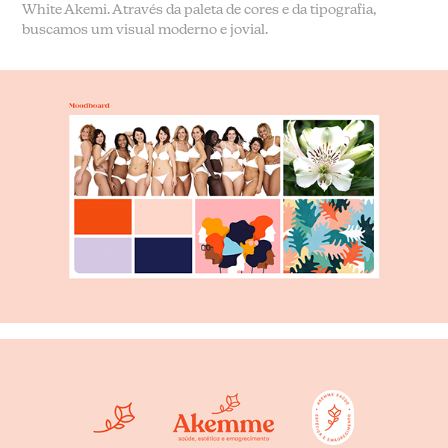
White Akemi
. Através da paleta de cores e da tipografia,
buscamos um visual moderno e jovial.