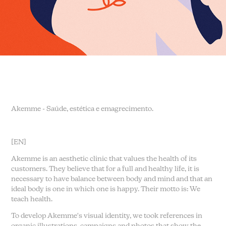
Akemme - Saúde, estética e emagrecimento.
[EN]
Akemme is an aesthetic clinic that values the health of its
customers. They believe that for a full and healthy life, it is
necessary to have balance between body and mind and that an
ideal body is one in which one is happy. Their motto is:
We
teach health.
To develop Akemme's visual identity, we took references in
organic illustrations, campaigns and photos that show the